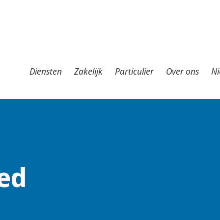
iensten
Zakelijk
Particulier
Over ons
Nieuws
T
Diensten
Zakelijk
Particulier
Over ons
Ni
ed