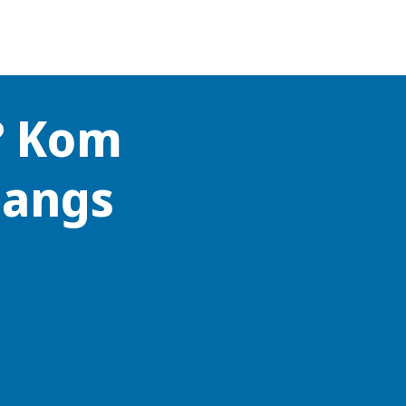
? Kom
langs