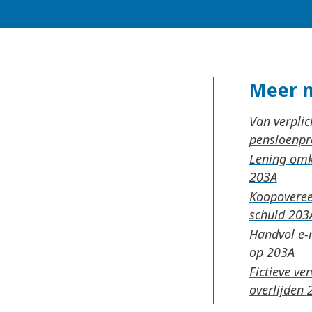
Meer 
Van verplic
pensioenp
Lening omka
Koopoveree
schuld
Handvol e-m
op
Fictieve ve
overlijden