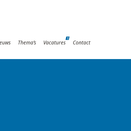
1
hema’s
Vacatures
Contact
1
euws
Thema’s
Vacatures
Contact