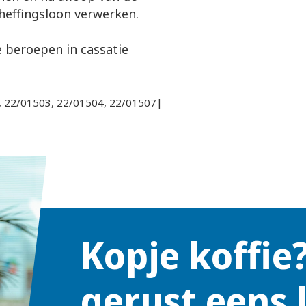
dheffingsloon verwerken.
 beroepen in cassatie
 22/01503, 22/01504, 22/01507|
Kopje koffie
gerust eens 