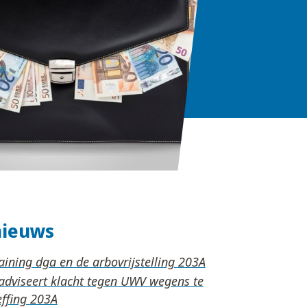
nieuws
aining dga en de arbovrijstelling
adviseert klacht tegen UWV wegens te
effing