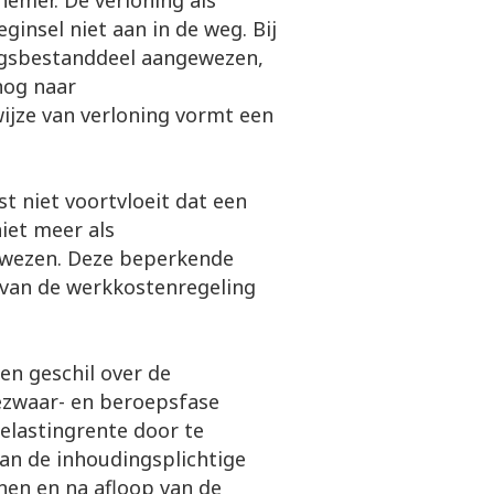
emer. De verloning als
ginsel niet aan in de weg. Bij
ingsbestanddeel aangewezen,
nog naar
ijze van verloning vormt een
t niet voortvloeit dat een
iet meer als
ewezen. Deze beperkende
 van de werkkostenregeling
en geschil over de
bezwaar- en beroepsfase
elastingrente door te
an de inhoudingsplichtige
nen en na afloop van de