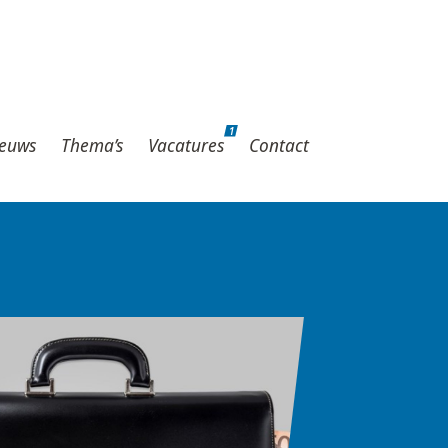
1
hema’s
Vacatures
Contact
1
euws
Thema’s
Vacatures
Contact