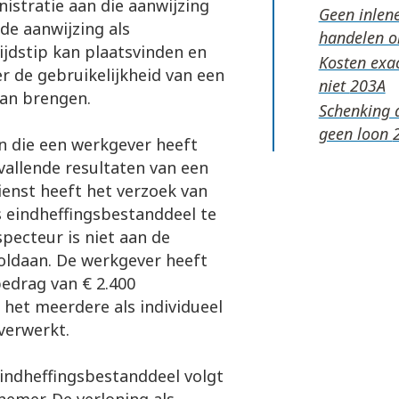
istratie aan die aanwijzing
Geen inlene
de aanwijzing als
handelen 
ijdstip kan plaatsvinden en
Kosten exac
r de gebruikelijkheid van een
niet
kan brengen.
Schenking 
geen loon
n die een werkgever heeft
allende resultaten van een
ienst heeft het verzoek van
eindheffingsbestanddeel te
pecteur is niet aan de
voldaan. De werkgever heeft
edrag van € 2.400
het meerdere als individueel
verwerkt.
eindheffingsbestanddeel volgt