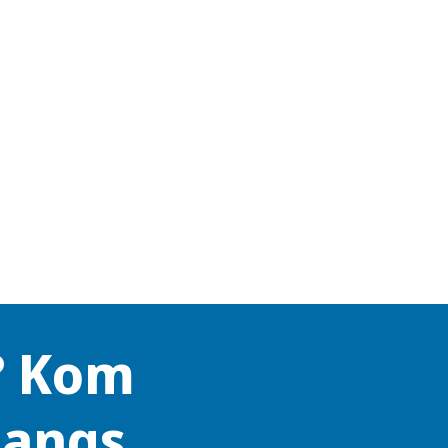
? Kom
langs