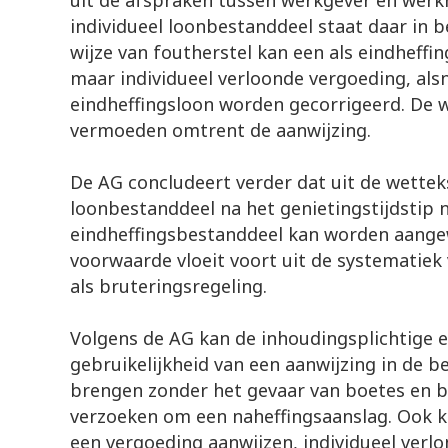
uit de afspraken tussen werkgever en werkn
individueel loonbestanddeel staat daar in be
wijze van foutherstel kan een als eindheff
maar individueel verloonde vergoeding, als
eindheffingsloon worden gecorrigeerd. De w
vermoeden omtrent de aanwijzing.
De AG concludeert verder dat uit de wetteks
loonbestanddeel na het genietingstijdstip n
eindheffingsbestanddeel kan worden aang
voorwaarde vloeit voort uit de systematiek
als bruteringsregeling.
Volgens de AG kan de inhoudingsplichtige e
gebruikelijkheid van een aanwijzing in de 
brengen zonder het gevaar van boetes en b
verzoeken om een naheffingsaanslag. Ook k
een vergoeding aanwijzen, individueel verlo