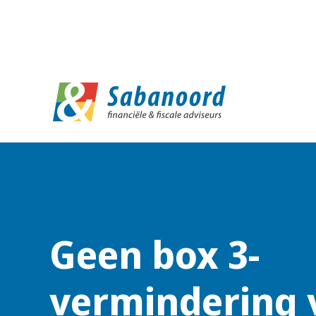
D
Geen box 3-
vermindering 