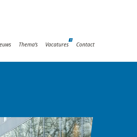
1
hema’s
Vacatures
Contact
1
euws
Thema’s
Vacatures
Contact