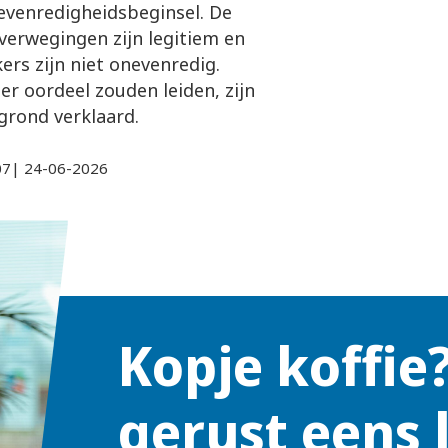
t evenredigheidsbeginsel. De
verwegingen zijn legitiem en
rs zijn niet onevenredig.
r oordeel zouden leiden, zijn
egrond verklaard.
07| 24-06-2026
Kopje koffie
gerust eens 