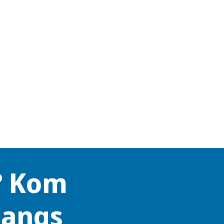
? Kom
langs