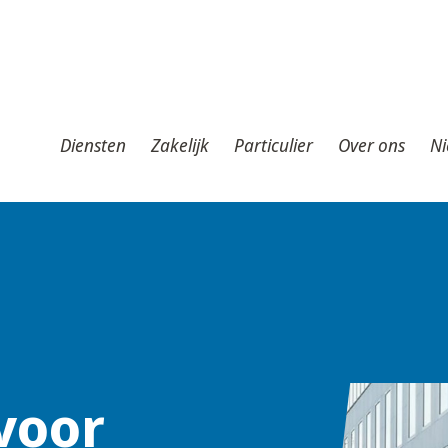
iensten
Zakelijk
Particulier
Over ons
Nieuws
T
Diensten
Zakelijk
Particulier
Over ons
Ni
voor