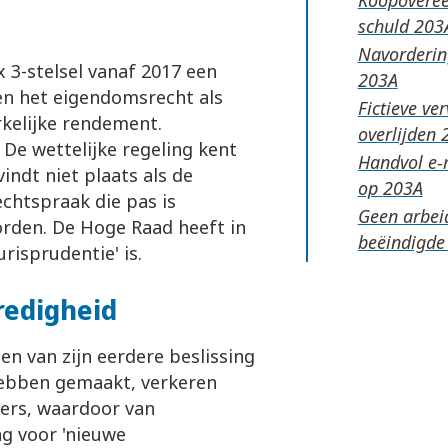
schuld
Navordering
x 3-stelsel vanaf 2017 een
en het eigendomsrecht als
Fictieve ve
rkelijke rendement.
overlijden
e wettelijke regeling kent
Handvol e-m
indt niet plaats als de
op
echtspraak die pas is
Geen arbeid
orden. De Hoge Raad heeft in
beëindigde
urisprudentie' is.
redigheid
n van zijn eerdere beslissing
 hebben gemaakt, verkeren
kers, waardoor van
ng voor 'nieuwe