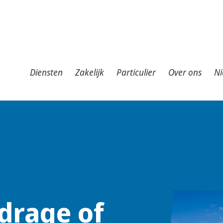
iensten
Zakelijk
Particulier
Over ons
Nieuws
T
Diensten
Zakelijk
Particulier
Over ons
Ni
jdrage of