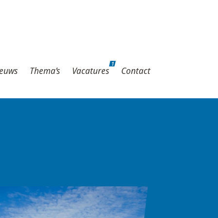
1
hema’s
Vacatures
Contact
1
euws
Thema’s
Vacatures
Contact