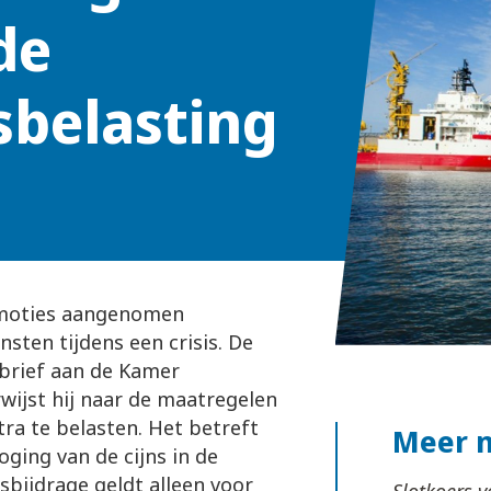
de
belasting
 moties aangenomen
sten tijdens een crisis. De
 brief aan de Kamer
rwijst hij naar de maatregelen
tra te belasten. Het betreft
Meer 
hoging van de cijns in de
tsbijdrage geldt alleen voor
Slotkoers 