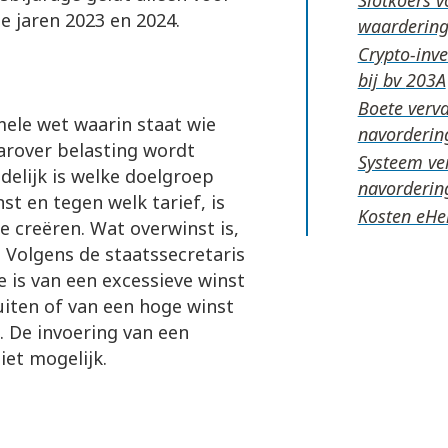
e jaren 2023 en 2024.
waardering
Crypto-inv
bij bv
Boete verva
mele wet waarin staat wie
navorderin
aarover belasting wordt
Systeem ve
delijk is welke doelgroep
navorderin
st en tegen welk tarief, is
Kosten eHe
e creëren. Wat overwinst is,
 Volgens de staatssecretaris
e is van een excessieve winst
luiten of van een hoge winst
 De invoering van een
iet mogelijk.