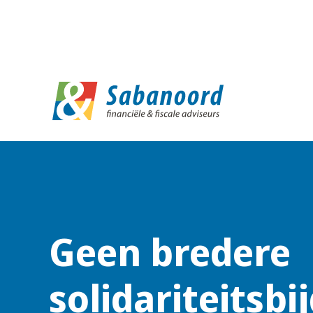
D
Geen bredere
solidariteitsbi