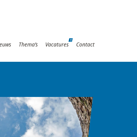
1
hema’s
Vacatures
Contact
1
euws
Thema’s
Vacatures
Contact