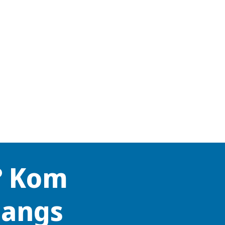
? Kom
langs