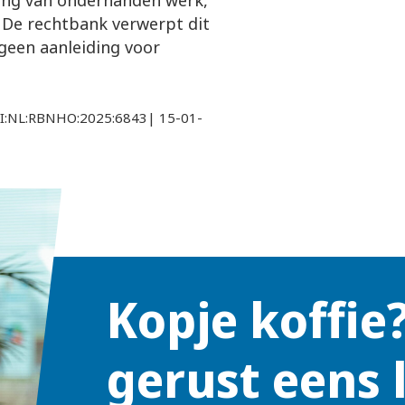
ing van onderhanden werk,
ë. De rechtbank verwerpt dit
geen aanleiding voor
LI:NL:RBNHO:2025:6843| 15-01-
Kopje koffie
gerust eens 