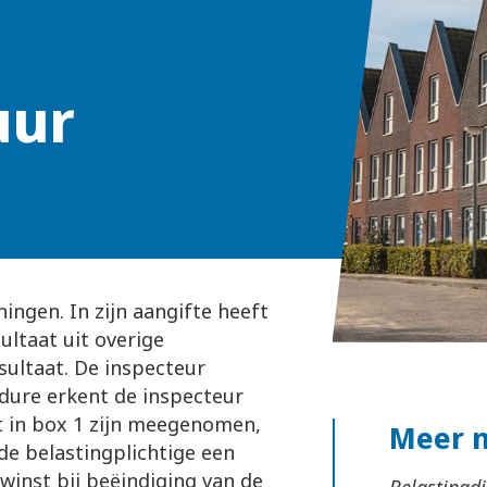
uur
ingen. In zijn aangifte heeft
ultaat uit overige
ultaat. De inspecteur
edure erkent de inspecteur
t in box 1 zijn meegenomen,
Meer 
de belastingplichtige een
inst bij beëindiging van de
Belastingd