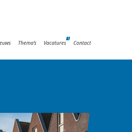
1
hema’s
Vacatures
Contact
1
euws
Thema’s
Vacatures
Contact