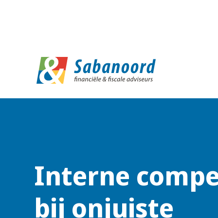
D
Interne compe
bij onjuiste