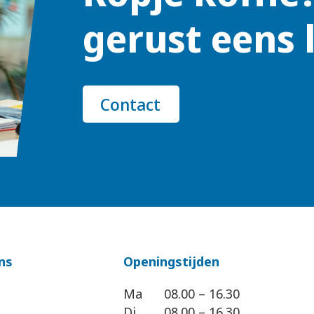
gerust eens 
Contact
ns
Openingstijden
Ma
08.00 – 16.30
Di
08.00 – 16.30