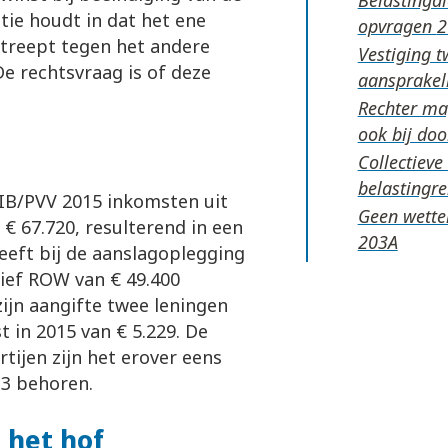
tie houdt in dat het ene
opvragen
streept tegen het andere
Vestiging t
 De rechtsvraag is of deze
aansprakel
Rechter mag
ook bij do
Collectiev
belastingr
e IB/PVV 2015 inkomsten uit
Geen wettel
€ 67.720, resulterend in een
eeft bij de aanslagoplegging
ief ROW van € 49.400
zijn aangifte twee leningen
t in 2015 van € 5.229. De
rtijen zijn het erover eens
 3 behoren.
 het hof