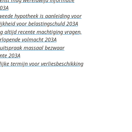
weede hypotheek is aanleiding voor
ijkheid voor belastingschuld
 altijd recente machtiging vragen,
orlopende volmacht
e uitspraak massaal bezwaar
ente
ijke termijn voor verliesbeschikking