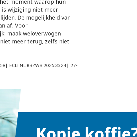
t het moment waarop hun
is wijziging niet meer
rlijden. De mogelijkheid van
n af. Voor
lijk: maak weloverwogen
niet meer terug, zelfs niet
tie| ECLI:NL:RBZWB:2025:3324| 27-
Kopje koffie