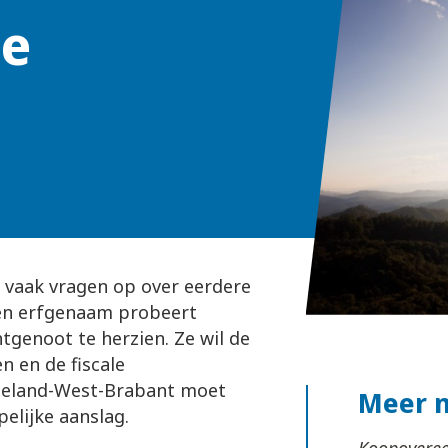
le
t vaak vragen op over eerdere
Een erfgenaam probeert
tgenoot te herzien. Ze wil de
 en de fiscale
eeland-West-Brabant moet
Meer 
pelijke aanslag.
Koopoveree