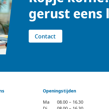
gerust eens 
Contact
ns
Openingstijden
Ma
08.00 – 16.30
Di
08.00 – 16.30