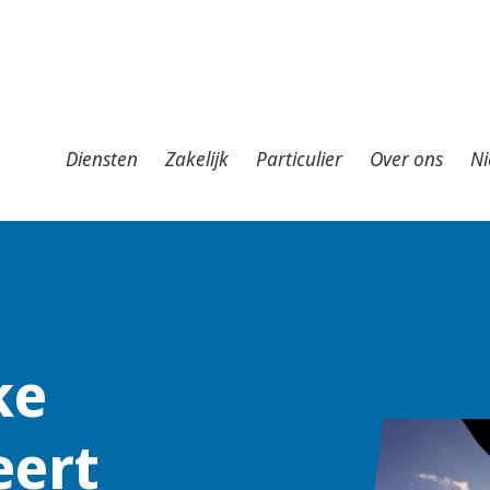
iensten
Zakelijk
Particulier
Over ons
Nieuws
T
Diensten
Zakelijk
Particulier
Over ons
Ni
ke
eert