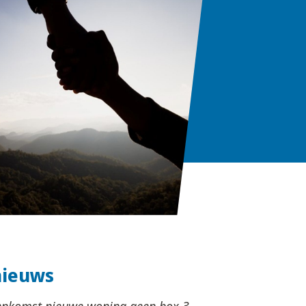
nieuws
nkomst nieuwe woning geen box 3-