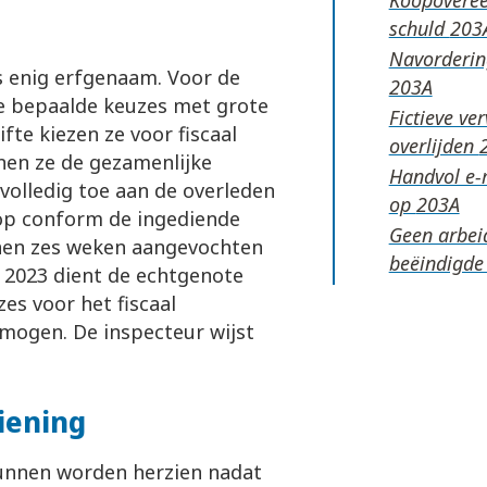
schuld
Navordering
is enig erfgenaam. Voor de
e bepaalde keuzes met grote
Fictieve ve
fte kiezen ze voor fiscaal
overlijden
nen ze de gezamenlijke
Handvol e-m
volledig toe aan de overleden
op
 op conform de ingediende
Geen arbeid
nnen zes weken aangevochten
beëindigde
 2023 dient de echtgenote
es voor het fiscaal
mogen. De inspecteur wijst
ziening
 kunnen worden herzien nadat