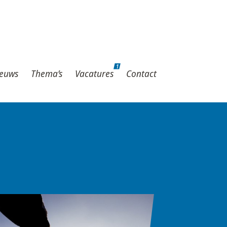
1
hema’s
Vacatures
Contact
1
euws
Thema’s
Vacatures
Contact