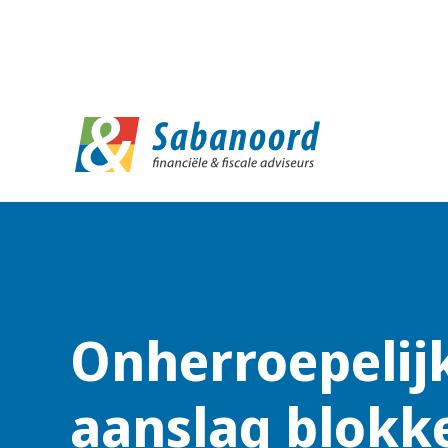
D
Onherroepelij
aanslag blokk