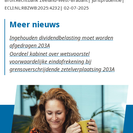
Bron:Rechtbank Zeeland-West-Brabant| jurisprudentie|
ECLI:NL:RBZWB:2025:4232| 02-07-2025
Meer nieuws
Ingehouden dividendbelasting moet worden
afgedragen
Oordeel kabinet over wetsvoorstel
voorwaardelijke eindafrekening bij
grensoverschrijdende zetelverplaatsing