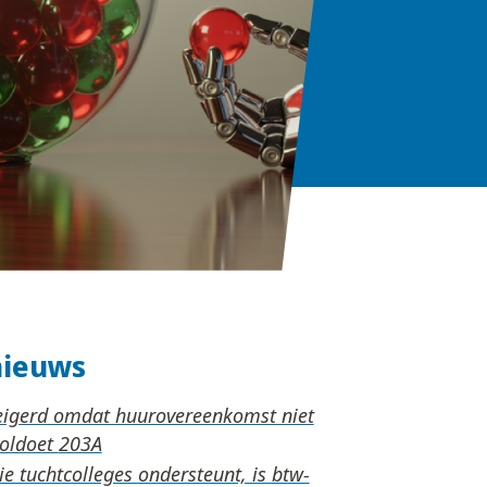
nieuws
eigerd omdat huurovereenkomst niet
voldoet
die tuchtcolleges ondersteunt, is btw-