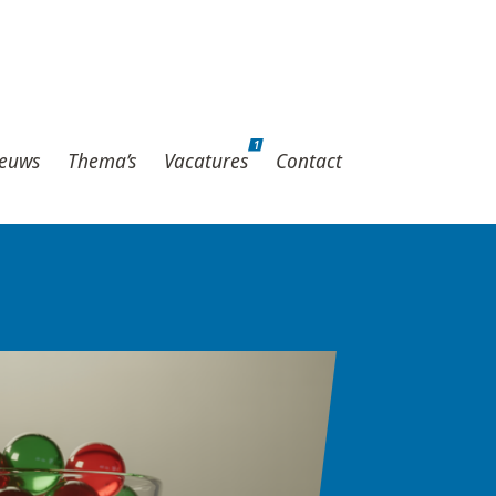
1
hema’s
Vacatures
Contact
1
euws
Thema’s
Vacatures
Contact