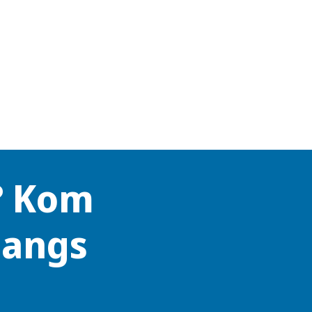
? Kom
langs