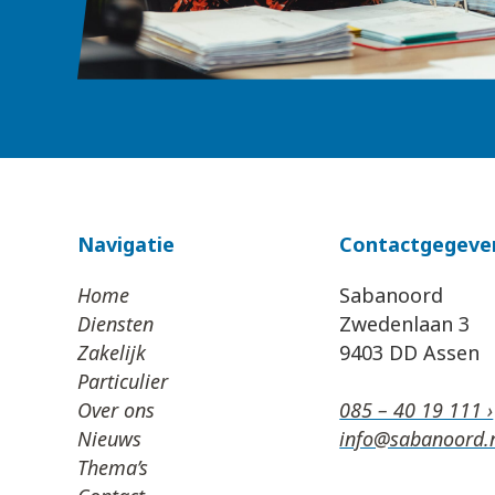
Navigatie
Contactgegeve
Home
Sabanoord
Diensten
Zwedenlaan 3
Zakelijk
9403 DD Assen
Particulier
Over ons
085 – 40 19 111 ›
Nieuws
info@sabanoord.n
Thema’s