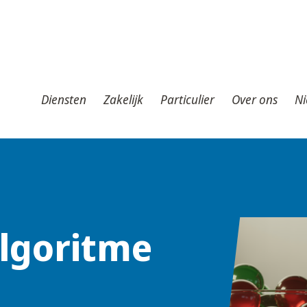
iensten
Zakelijk
Particulier
Over ons
Nieuws
T
Diensten
Zakelijk
Particulier
Over ons
Ni
algoritme