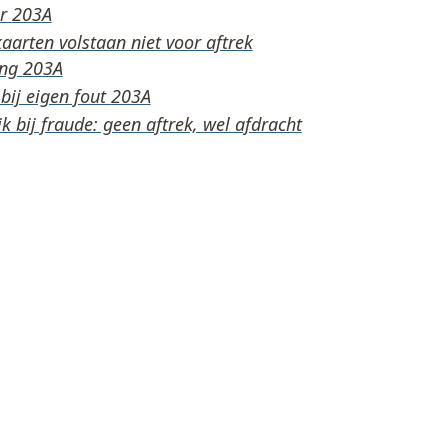
er
arten volstaan niet voor aftrek
ing
bij eigen fout
k bij fraude: geen aftrek, wel afdracht