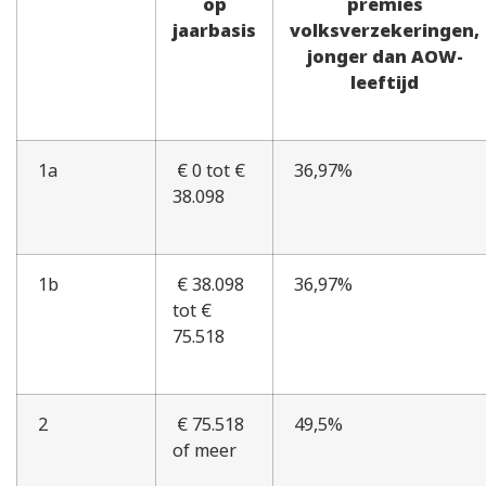
op
premies
jaarbasis
volksverzekeringen,
jonger dan AOW-
leeftijd
1a
€ 0 tot €
36,97%
38.098
1b
€ 38.098
36,97%
tot €
75.518
2
€ 75.518
49,5%
of meer