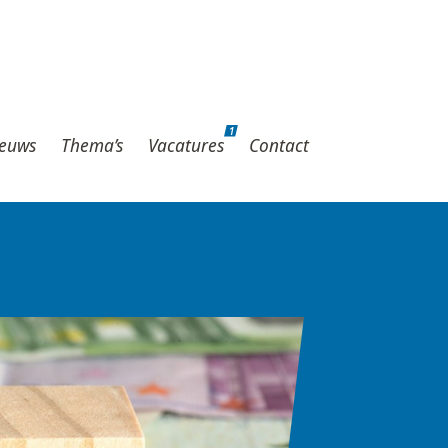
1
hema’s
Vacatures
Contact
1
euws
Thema’s
Vacatures
Contact