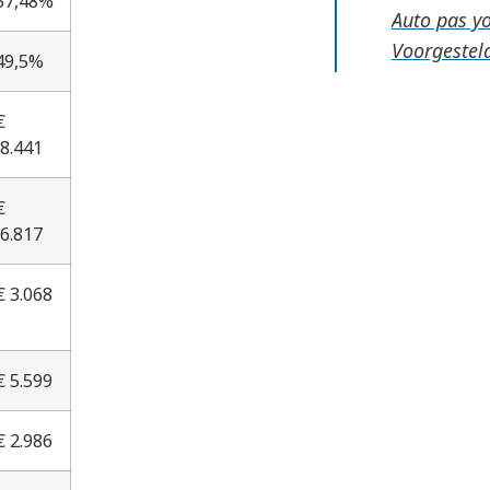
37,48%
Auto pas y
Voorgestel
49,5%
€
8.441
€
6.817
 3.068
 5.599
 2.986