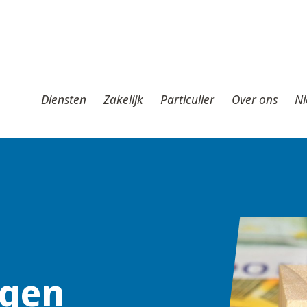
iensten
Zakelijk
Particulier
Over ons
Nieuws
T
Diensten
Zakelijk
Particulier
Over ons
Ni
ngen