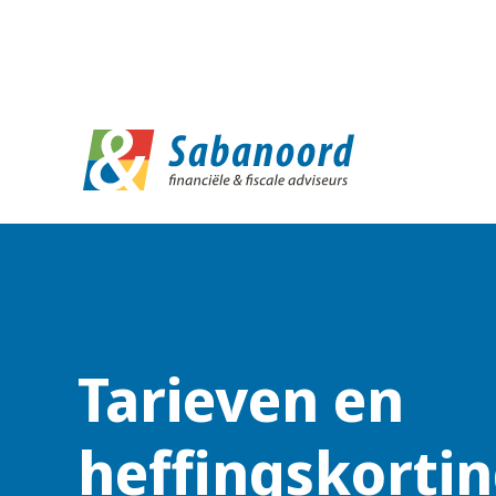
D
Tarieven en
heffingskorti