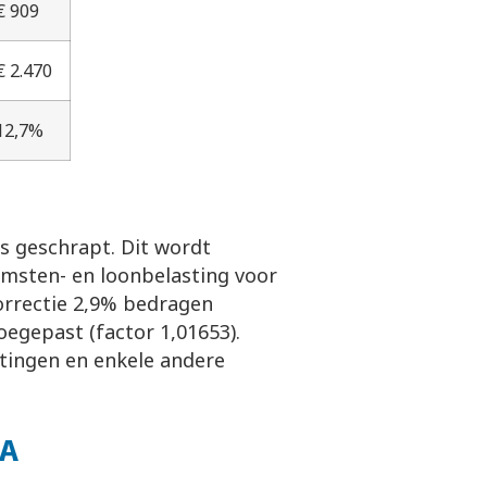
 909
 2.470
12,7%
is geschrapt. Dit wordt
komsten- en loonbelasting voor
orrectie 2,9% bedragen
oegepast (factor 1,01653).
rtingen en enkele andere
IA