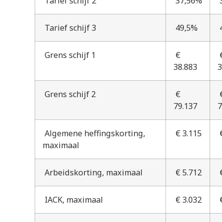
Tarief schijf 2
37,56%
Tarief schijf 3
49,5%
Grens schijf 1
€
38.883
3
Grens schijf 2
€
79.137
7
Algemene heffingskorting,
€ 3.115
€
maximaal
Arbeidskorting, maximaal
€ 5.712
€
IACK, maximaal
€ 3.032
€