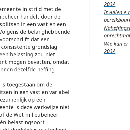
meente in strijd met de
Invullen e-
ubeheer handelt door de
bereikbaar
 splitsen in een vast en een
Naheffingsa
. Volgens de belanghebbende
onrechtma
voorschrijft dat een
Wie kan er
, consistente grondslag
een belasting zou niet
nent mogen bevatten, omdat
binnen dezelfde heffing.
 is toegestaan om de
itsen in een vast en variabel
gezamenlijk op één
eente is deze werkwijze niet
 of de Wet milieubeheer,
én belastingsoort
dit duidelijk is vastgelegd.