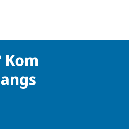
? Kom
langs