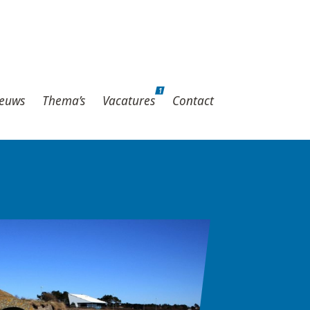
1
hema’s
Vacatures
Contact
1
euws
Thema’s
Vacatures
Contact