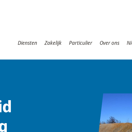
iensten
Zakelijk
Particulier
Over ons
Nieuws
T
Diensten
Zakelijk
Particulier
Over ons
Ni
id
g