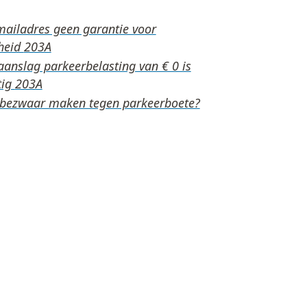
mailadres geen garantie voor
heid
anslag parkeerbelasting van € 0 is
tig
 bezwaar maken tegen parkeerboete?