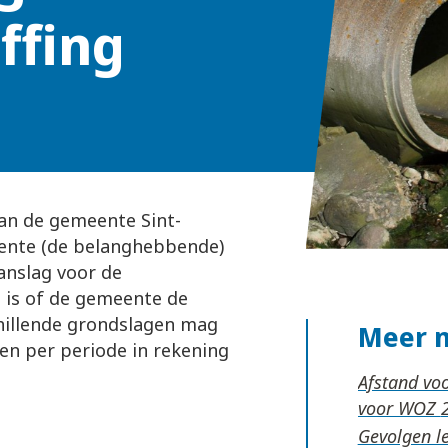
ffing
van de gemeente Sint-
eente (de belanghebbende)
anslag voor de
g is of de gemeente de
chillende grondslagen mag
Meer 
len per periode in rekening
Afstand vo
voor WOZ
Gevolgen l