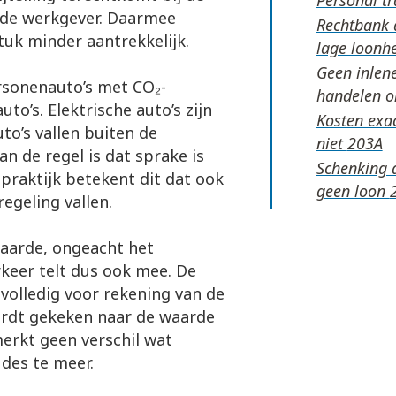
t de werkgever. Daarmee
Rechtbank 
stuk minder aantrekkelijk.
lage loonh
Geen inlene
rsonenauto’s met CO₂-
handelen 
uto’s. Elektrische auto’s zijn
Kosten exac
o’s vallen buiten de
niet
n de regel is dat sprake is
Schenking 
praktijk betekent dit dat ook
geen loon
egeling vallen.
aarde, ongeacht het
keer telt dus ook mee. De
volledig voor rekening van de
ordt gekeken naar de waarde
erkt geen verschil wat
 des te meer.