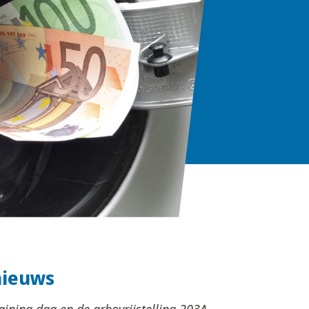
nieuws
aining dga en de arbovrijstelling