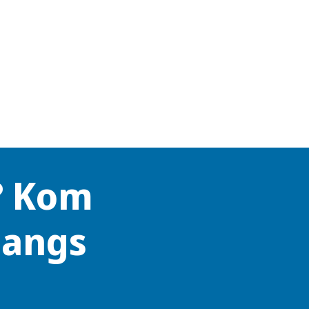
? Kom
langs