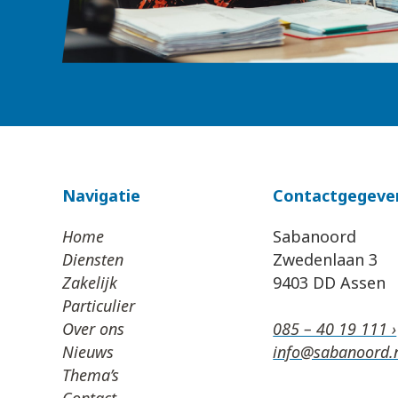
Navigatie
Contactgegeve
Home
Sabanoord
Diensten
Zwedenlaan 3
Zakelijk
9403 DD Assen
Particulier
Over ons
085 – 40 19 111 ›
Nieuws
info@sabanoord.n
Thema’s