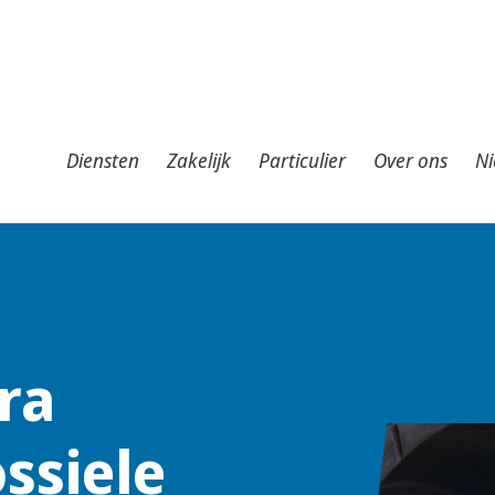
iensten
Zakelijk
Particulier
Over ons
Nieuws
T
Diensten
Zakelijk
Particulier
Over ons
Ni
ra
ssiele