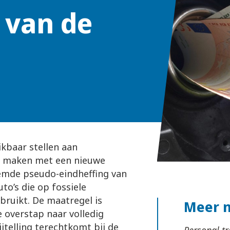
 van de
kbaar stellen aan
te maken met een nieuwe
emde pseudo-eindheffing van
o’s die op fossiele
bruikt. De maatregel is
Meer 
 overstap naar volledig
ijtelling terechtkomt bij de
Personal tr