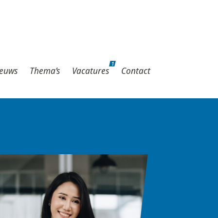
1
hema’s
Vacatures
Contact
1
euws
Thema’s
Vacatures
Contact