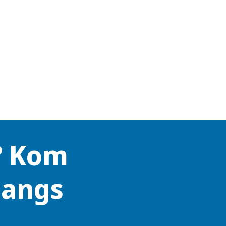
? Kom
langs