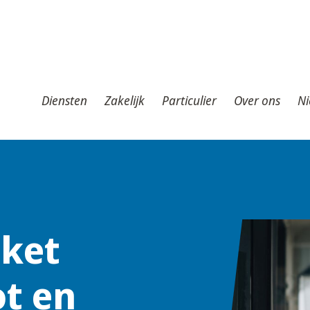
iensten
Zakelijk
Particulier
Over ons
Nieuws
T
Diensten
Zakelijk
Particulier
Over ons
Ni
oket
t en