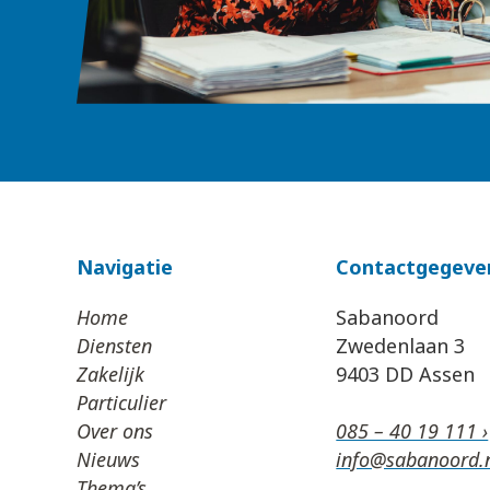
Navigatie
Contactgegeve
Home
Sabanoord
Diensten
Zwedenlaan 3
Zakelijk
9403 DD Assen
Particulier
Over ons
085 – 40 19 111 ›
Nieuws
info@sabanoord.n
Thema’s