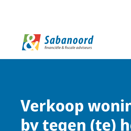
D
Verkoop woni
bv tegen (te) 