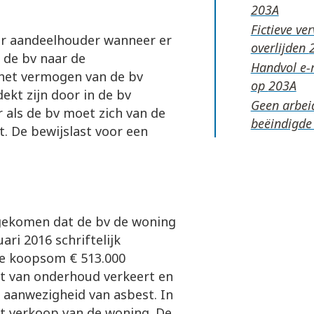
Fictieve ve
aar aandeelhouder wanneer er
overlijden
 de bv naar de
Handvol e-m
 het vermogen van de bv
op
kt zijn door in de bv
Geen arbeid
 als de bv moet zich van de
beëindigde
. De bewijslast voor een
gekomen dat de bv de woning
ari 2016 schriftelijk
de koopsom € 513.000
at van onderhoud verkeert en
e aanwezigheid van asbest. In
t verkoop van de woning. De