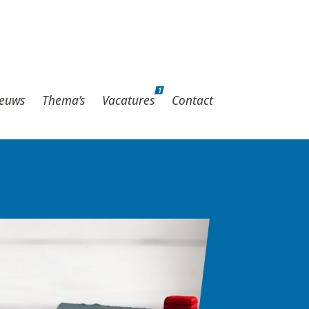
1
hema’s
Vacatures
Contact
1
euws
Thema’s
Vacatures
Contact