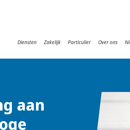
iensten
Zakelijk
Particulier
Over ons
Nieuws
T
Diensten
Zakelijk
Particulier
Over ons
Ni
ng aan
hoge