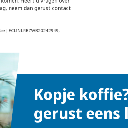
orkomen. Heeft u vragen over
ag, neem dan gerust contact
ntie| ECLINLRBZWB20242949,
Kopje koffie
gerust eens 