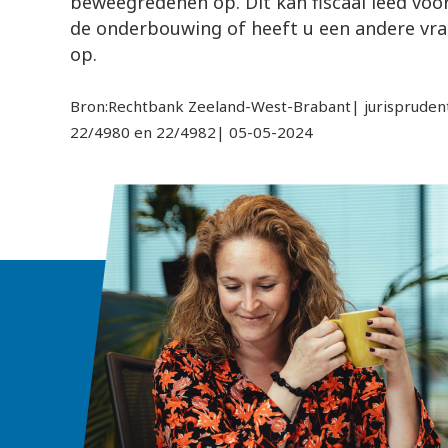
beweegredenen op. Dit kan fiscaal leed vo
de onderbouwing of heeft u een andere vra
op.
Bron:Rechtbank Zeeland-West-Brabant| jurisprude
22/4980 en 22/4982| 05-05-2024