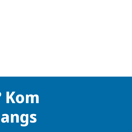
? Kom
langs