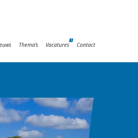
1
hema’s
Vacatures
Contact
1
euws
Thema’s
Vacatures
Contact