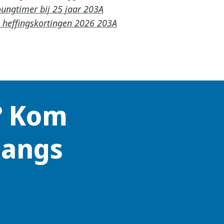
oungtimer bij 25 jaar
n heffingskortingen 2026
? Kom
langs