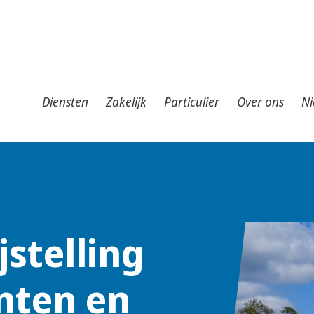
iensten
Zakelijk
Particulier
Over ons
Nieuws
T
Diensten
Zakelijk
Particulier
Over ons
Ni
jstelling
ten en