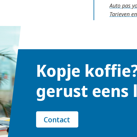
Auto pas y
Tarieven e
Kopje koffie
gerust eens 
Contact