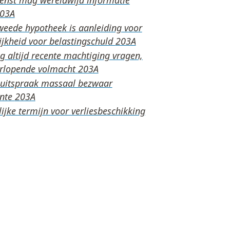
weede hypotheek is aanleiding voor
ijkheid voor belastingschuld
 altijd recente machtiging vragen,
orlopende volmacht
e uitspraak massaal bezwaar
ente
ijke termijn voor verliesbeschikking