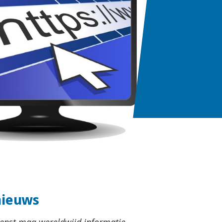
nieuws
ienst mag wereldwijd informatie