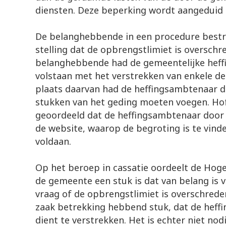
diensten. Deze beperking wordt aangeduid 
De belanghebbende in een procedure bestr
stelling dat de opbrengstlimiet is overschr
belanghebbende had de gemeentelijke hef
volstaan met het verstrekken van enkele del
plaats daarvan had de heffingsambtenaar d
stukken van het geding moeten voegen. H
geoordeeld dat de heffingsambtenaar door h
de website, waarop de begroting is te vinde
voldaan.
Op het beroep in cassatie oordeelt de Hog
de gemeente een stuk is dat van belang is 
vraag of de opbrengstlimiet is overschrede
zaak betrekking hebbend stuk, dat de heff
dient te verstrekken. Het is echter niet nod