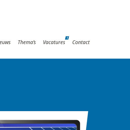
1
hema’s
Vacatures
Contact
1
euws
Thema’s
Vacatures
Contact