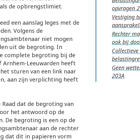
als de opbrengstlimiet.
opvragen
Vestiging t
eed een aanslag leges met de
aansprakel
eden. Volgens de
Rechter mag
fingsambtenaar niet mogen
ook bij do
en uit de begroting. In
Collectiev
e complete begroting bij de
belastingr
of Arnhem-Leeuwarden heeft
Geen wettel
et sturen van een link naar
n, aan zijn verplichting heeft
e Raad dat de begroting van
voor het antwoord op de
n. De begroting is een op de
ingsambtenaar aan de rechter
ig dat dit in papieren vorm