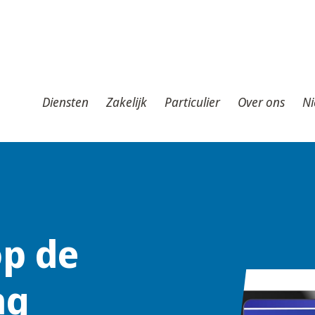
iensten
Zakelijk
Particulier
Over ons
Nieuws
T
Diensten
Zakelijk
Particulier
Over ons
Ni
op de
ng