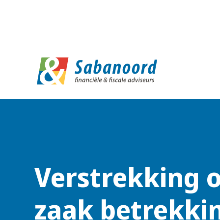
D
Verstrekking 
zaak betrekki