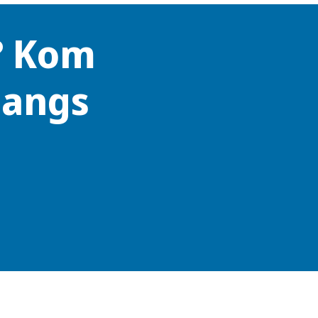
? Kom
langs