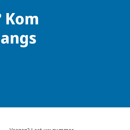
? Kom
langs