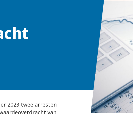
acht
ber 2023 twee arresten
e waardeoverdracht van