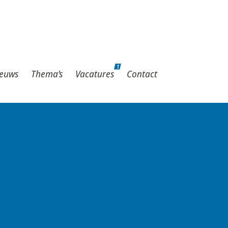
1
hema’s
Vacatures
Contact
1
euws
Thema’s
Vacatures
Contact