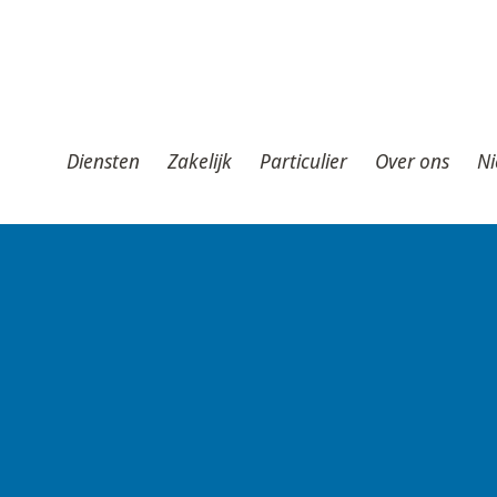
iensten
Zakelijk
Particulier
Over ons
Nieuws
T
Diensten
Zakelijk
Particulier
Over ons
Ni