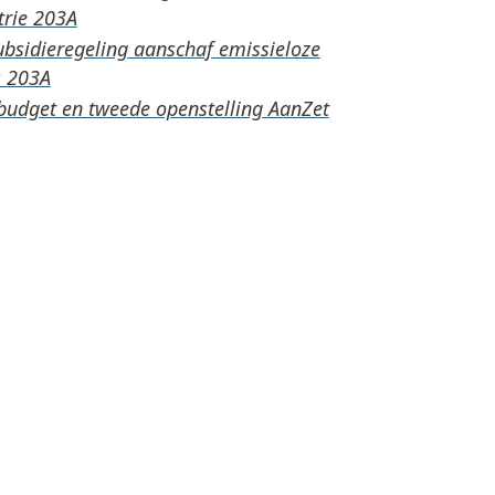
trie
subsidieregeling aanschaf emissieloze
s
budget en tweede openstelling AanZet