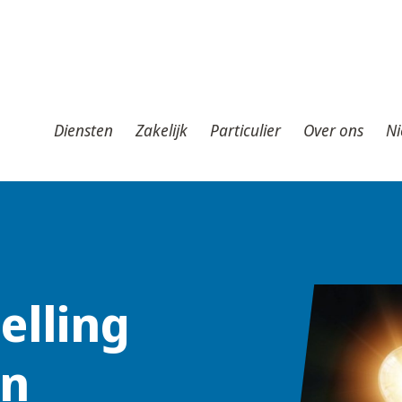
iensten
Zakelijk
Particulier
Over ons
Nieuws
T
Diensten
Zakelijk
Particulier
Over ons
Ni
elling
en