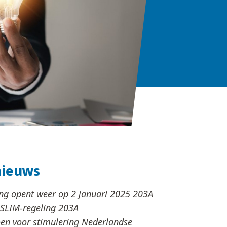
nieuws
ing opent weer op 2 januari 2025
 SLIM-regeling
oen voor stimulering Nederlandse