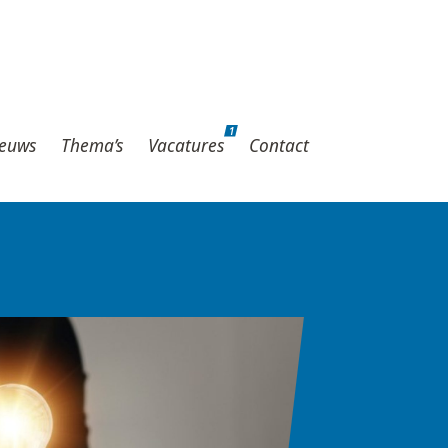
1
hema’s
Vacatures
Contact
1
euws
Thema’s
Vacatures
Contact