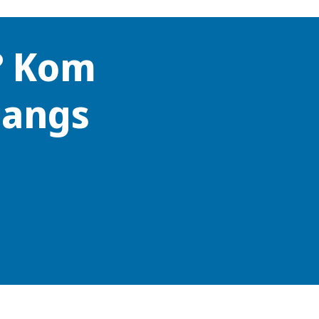
? Kom
langs