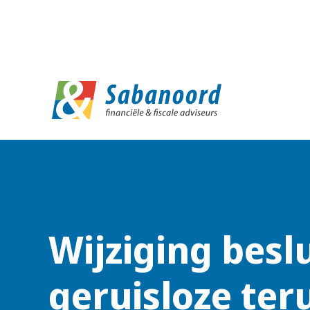
D
Wijziging beslu
geruisloze ter