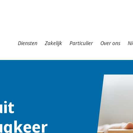
iensten
Zakelijk
Particulier
Over ons
Nieuws
T
Diensten
Zakelijk
Particulier
Over ons
Ni
it
ugkeer