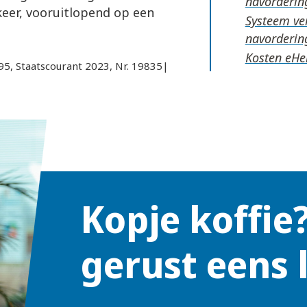
navorderin
eer, vooruitlopend op een
Systeem ve
navorderin
Kosten eHe
95, Staatscourant 2023, Nr. 19835|
Kopje koffie
gerust eens 