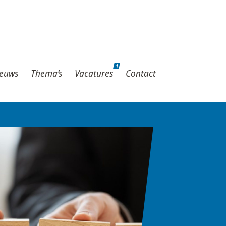
1
hema’s
Vacatures
Contact
1
euws
Thema’s
Vacatures
Contact