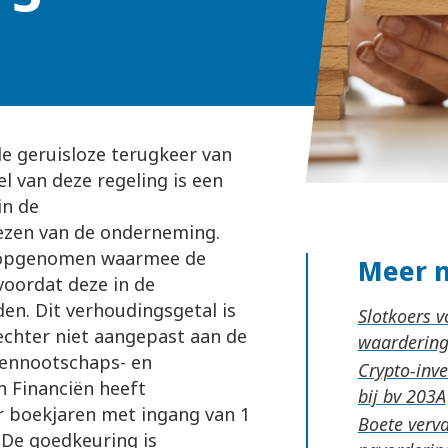
e geruisloze terugkeer van
l van deze regeling is een
in de
ezen van de onderneming.
t opgenomen waarmee de
Meer 
oordat deze in de
n. Dit verhoudingsgetal is
Slotkoers 
echter niet aangepast aan de
waardering
 vennootschaps- en
Crypto-inv
n Financiën heeft
bij bv
r boekjaren met ingang van 1
Boete verva
 De goedkeuring is