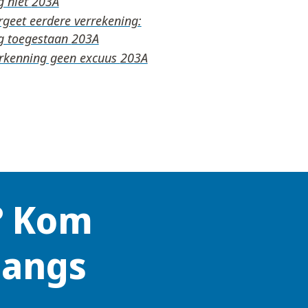
g niet
rgeet eerdere verrekening:
g toegestaan
rkenning geen excuus
? Kom
langs