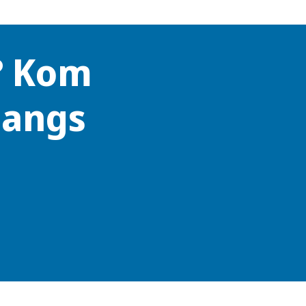
? Kom
langs