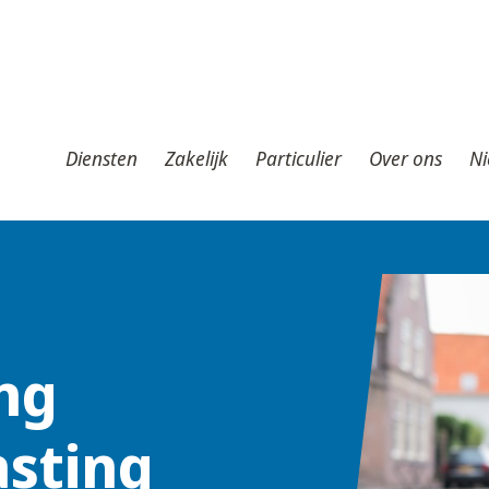
iensten
Zakelijk
Particulier
Over ons
Nieuws
T
Diensten
Zakelijk
Particulier
Over ons
Ni
ng
sting