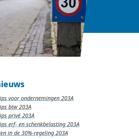
nieuws
tips voor ondernemingen
tips btw
ips privé
ips erf- en schenkbelasting
en in de 30%-regeling