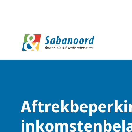
D
Aftrekbeperki
inkomstenbela