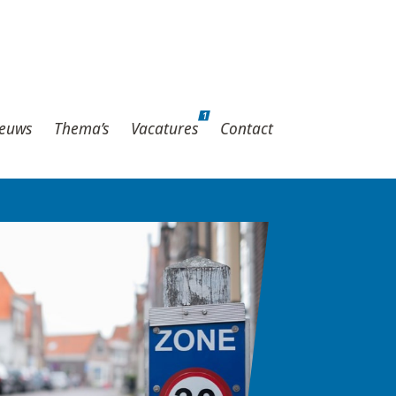
1
hema’s
Vacatures
Contact
1
euws
Thema’s
Vacatures
Contact