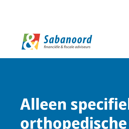
D
Alleen specifi
orthopedische