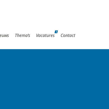
1
hema’s
Vacatures
Contact
1
euws
Thema’s
Vacatures
Contact