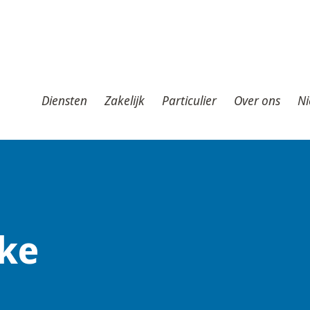
iensten
Zakelijk
Particulier
Over ons
Nieuws
T
Diensten
Zakelijk
Particulier
Over ons
Ni
eke