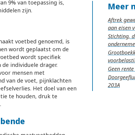
van 9% van toepassing is,
Meer 
ddelen zijn.
Aftrek gew
aan eisen 
Stichting, 
maakt voetbed genoemd, is
ondernem
nen wordt geplaatst om de
Grootboekka
voetbed wordt specifiek
voorbelast
de individuele drager.
Geen rente 
 voor mensen met
Doorgeeflui
d van de voet, pijnklachten
eefselverlies. Het doel van een
tie te houden, druk te
.
bbende