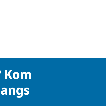
? Kom
langs