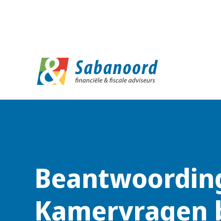
D
Beantwoordin
Kamervragen 