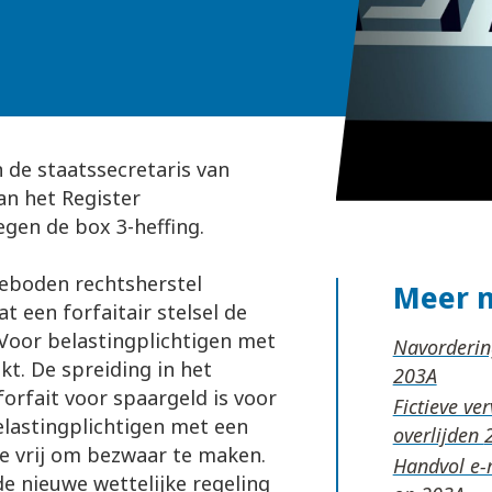
 de staatssecretaris van
an het Register
gen de box 3-heffing.
geboden rechtsherstel
Meer 
t een forfaitair stelsel de
Voor belastingplichtigen met
Navordering
ukt. De spreiding in het
orfait voor spaargeld is voor
Fictieve ve
belastingplichtigen met een
overlijden
e vrij om bezwaar te maken.
Handvol e-m
e nieuwe wettelijke regeling