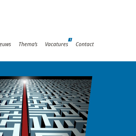
1
hema’s
Vacatures
Contact
1
euws
Thema’s
Vacatures
Contact