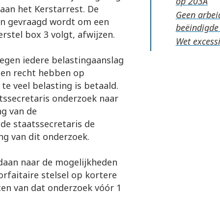
op
aan het Kerstarrest. De
Geen arbeid
rin gevraagd wordt om een
beëindigde
rstel box 3 volgt, afwijzen.
Wet excessi
tegen iedere belastingaanslag
een recht hebben op
te veel belasting is betaald.
tssecretaris onderzoek naar
ng van de
de staatssecretaris de
g van dit onderzoek.
daan naar de mogelijkheden
rfaitaire stelsel op kortere
sten van dat onderzoek vóór 1