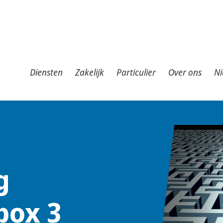
iensten
Zakelijk
Particulier
Over ons
Nieuws
T
Diensten
Zakelijk
Particulier
Over ons
Ni
g
box 3