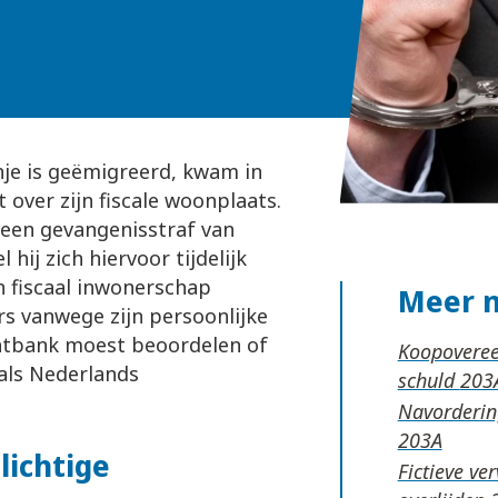
nje is geëmigreerd, kwam in
 over zijn fiscale woonplaats.
 een gevangenisstraf van
hij zich hiervoor tijdelijk
en fiscaal inwonerschap
Meer 
rs vanwege zijn persoonlijke
chtbank moest beoordelen of
Koopoveree
 als Nederlands
schuld
t.
Navordering
plichtige
Fictieve ve