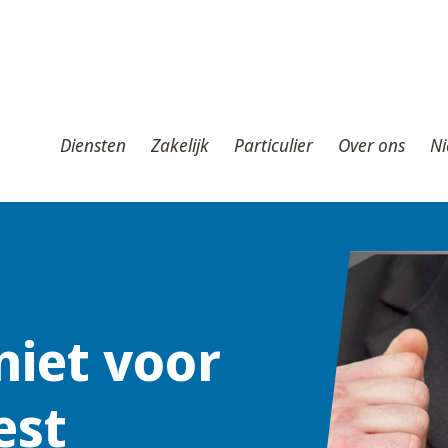
iensten
Zakelijk
Particulier
Over ons
Nieuws
T
Diensten
Zakelijk
Particulier
Over ons
Ni
niet voor
est