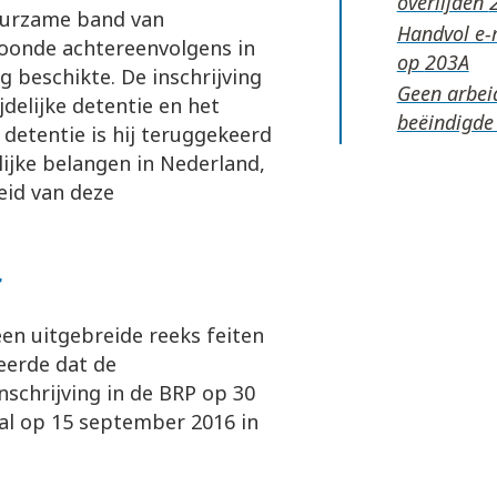
overlijden
duurzame band van
Handvol e-m
woonde achtereenvolgens in
op
g beschikte. De inschrijving
Geen arbeid
jdelijke detentie en het
beëindigde
 detentie is hij teruggekeerd
lijke belangen in Nederland,
eid van deze
ur
en uitgebreide reeks feiten
eerde dat de
inschrijving in de BRP op 30
gal op 15 september 2016 in