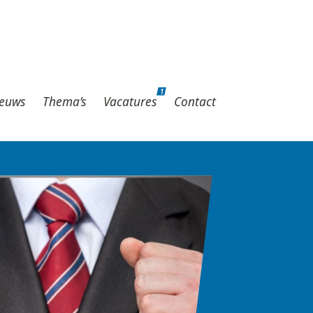
1
hema’s
Vacatures
Contact
1
euws
Thema’s
Vacatures
Contact