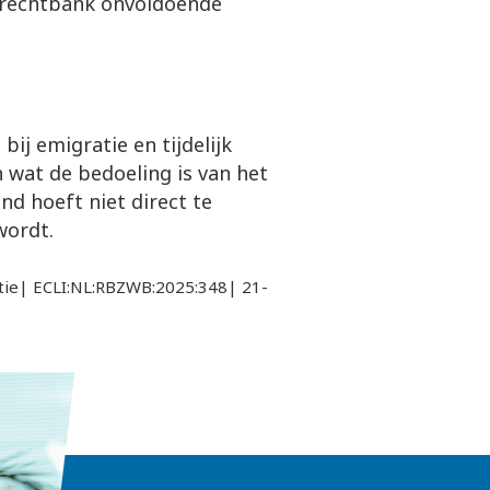
e rechtbank onvoldoende
bij emigratie en tijdelijk
 wat de bedoeling is van het
land hoeft niet direct te
 wordt.
tie| ECLI:NL:RBZWB:2025:348| 21-