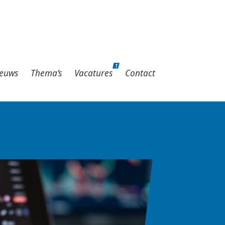
1
hema’s
Vacatures
Contact
1
euws
Thema’s
Vacatures
Contact