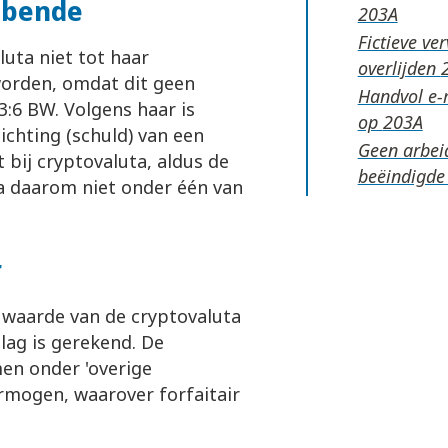
bbende
Fictieve ve
uta niet tot haar
overlijden
orden, omdat dit geen
Handvol e-m
3:6 BW. Volgens haar is
op
ichting (schuld) van een
Geen arbeid
 bij cryptovaluta, aldus de
beëindigde
a daarom niet onder één van
r
 waarde van de cryptovaluta
lag is gerekend. De
en onder 'overige
rmogen, waarover forfaitair