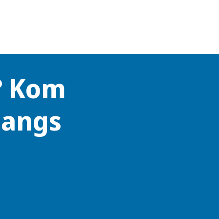
? Kom
langs