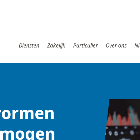
iensten
Zakelijk
Particulier
Over ons
Nieuws
T
Diensten
Zakelijk
Particulier
Over ons
Ni
 vormen
ermogen