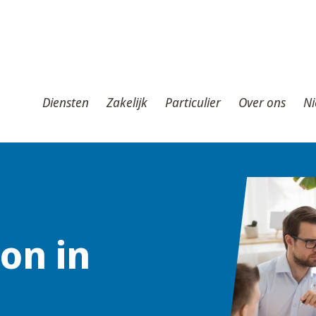
iensten
Zakelijk
Particulier
Over ons
Nieuws
T
Diensten
Zakelijk
Particulier
Over ons
Ni
oon in