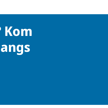
? Kom
langs