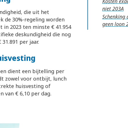
Kosten exac
niet
digheid, die uit het
Schenking 
ek de 30%-regeling worden
geen loon
 in 2023 ten minste € 41.954
fieke deskundigheid die nog
 31.891 per jaar.
isvesting
n dient een bijtelling per
dt zowel voor ontbijt, lunch
trekte huisvesting of
en van € 6,10 per dag.