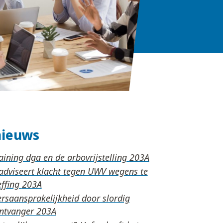
nieuws
aining dga en de arbovrijstelling
adviseert klacht tegen UWV wegens te
effing
rsaansprakelijkheid door slordig
ontvanger