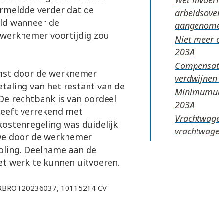
ermeldde verder dat de
arbeidsove
ald wanneer de
aangenom
werknemer voortijdig zou
Niet meer 
Compensati
mst door de werknemer
verdwijne
aling van het restant van de
Minimumuur
De rechtbank is van oordeel
heeft verrekend met
Vrachtwage
ostenregeling was duidelijk
vrachtwage
 De door de werknemer
oling. Deelname aan de
het werk te kunnen uitvoeren.
NLRBROT20236037, 10115214 CV