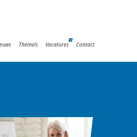
1
hema’s
Vacatures
Contact
1
euws
Thema’s
Vacatures
Contact