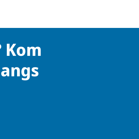
? Kom
langs