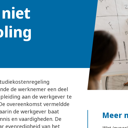
 niet
oling
tudiekostenregeling
ende de werknemer een deel
pleiding aan de werkgever te
. De overeenkomst vermeldde
aarin de werkgever baat
Meer 
ennis en vaardigheden. De
ar evenredigheid van het
Wet invoer