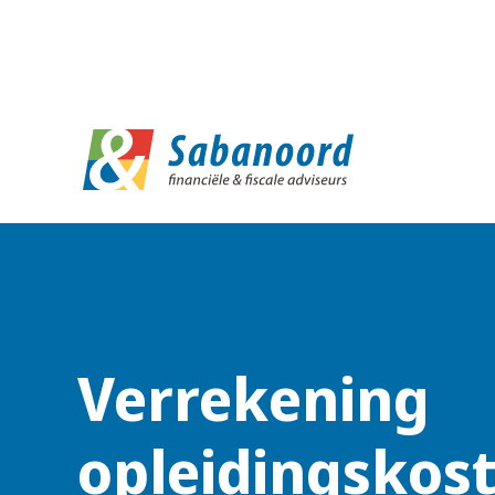
D
Verrekening
opleidingskos