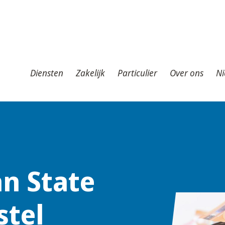
iensten
Zakelijk
Particulier
Over ons
Nieuws
T
Diensten
Zakelijk
Particulier
Over ons
Ni
n State
stel