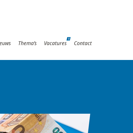
1
hema’s
Vacatures
Contact
1
euws
Thema’s
Vacatures
Contact