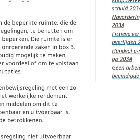
schuld
Navordering
m de beperkte ruimte, die de
regelingen, te benutten om
Fictieve ve
e beperken. Die ruimte is er
overlijden
n onroerende zaken in box 3.
Handvol e-m
oudig mogelijk te maken,
op
er voordeel of om te volstaan
Geen arbeid
utaties.
beëindigde
genbewijsregeling met een zo
 het werkelijke rendement
n middelen om dit te
oenbaar en uitvoerbaar is,
 de betrokkenen.
sregeling niet uitvoerbaar.