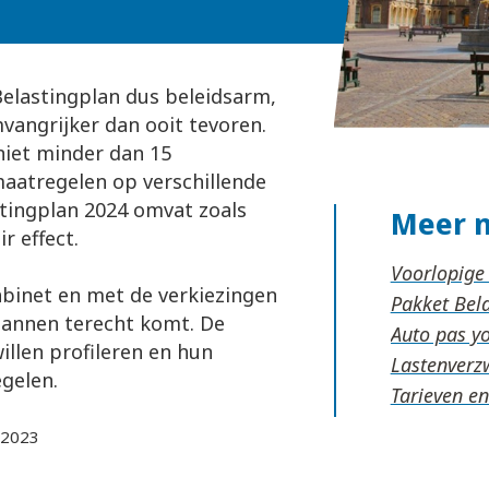
Belastingplan dus beleidsarm,
vangrijker dan ooit tevoren.
niet minder dan 15
maatregelen op verschillende
stingplan 2024 omvat zoals
Meer 
r effect.
Voorlopige
abinet en met de verkiezingen
Pakket Be
plannen terecht komt. De
Auto pas y
willen profileren en hun
Lastenverz
gelen.
Tarieven e
-2023