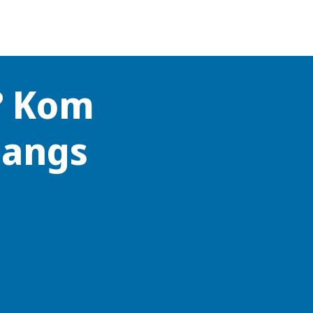
? Kom
langs