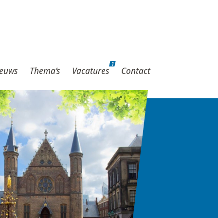
1
hema’s
Vacatures
Contact
1
euws
Thema’s
Vacatures
Contact