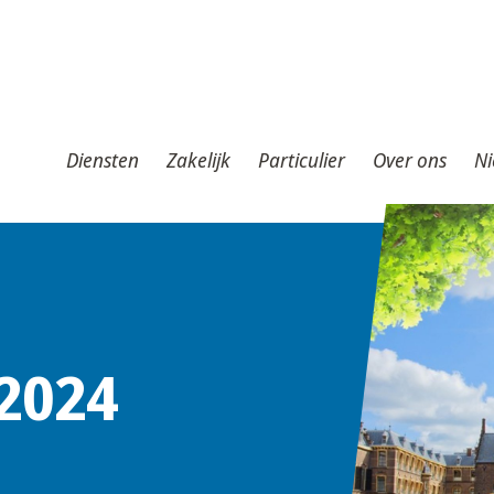
iensten
Zakelijk
Particulier
Over ons
Nieuws
T
Diensten
Zakelijk
Particulier
Over ons
Ni
2024