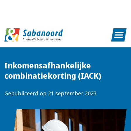
Inkomensafhankelijke
combinatiekorting (IACK)
Gepubliceerd op
21 september 2023