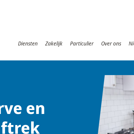
iensten
Zakelijk
Particulier
Over ons
Nieuws
T
Diensten
Zakelijk
Particulier
Over ons
Ni
rve en
ftrek