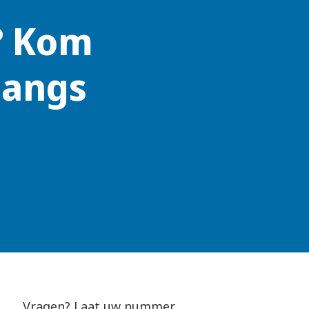
? Kom
langs
Vragen? Laat uw nummer