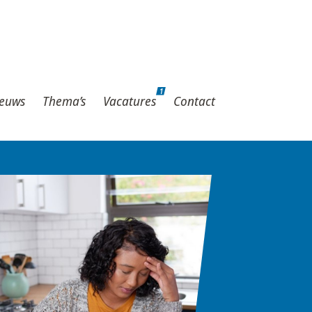
1
hema’s
Vacatures
Contact
1
euws
Thema’s
Vacatures
Contact