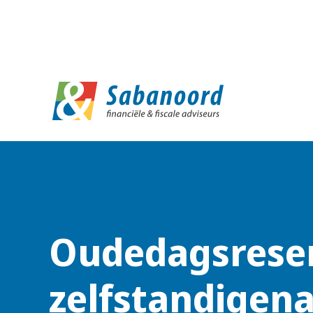
D
Oudedagsrese
zelfstandigena