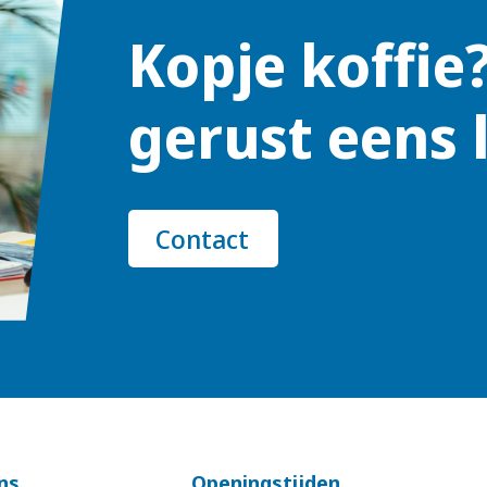
Kopje koffie
gerust eens 
Contact
ns
Openingstijden