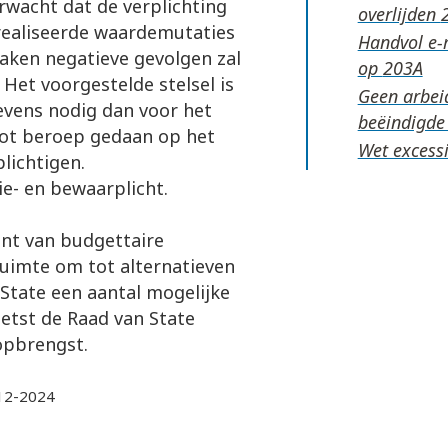
rwacht dat de verplichting
overlijden
realiseerde waardemutaties
Handvol e-m
aken negatieve gevolgen zal
op
 Het voorgestelde stelsel is
Geen arbeid
evens nodig dan voor het
beëindigde
root beroep gedaan op het
Wet excessi
lichtigen.
ie- en bewaarplicht.
unt van budgettaire
 ruimte om tot alternatieven
 State een aantal mogelijke
hetst de Raad van State
opbrengst.
-12-2024