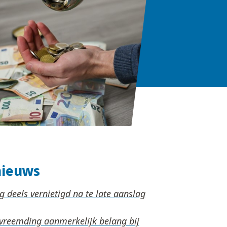
nieuws
 deels vernietigd na te late aanslag
rvreemding aanmerkelijk belang bij