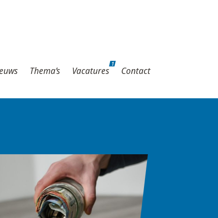
1
hema’s
Vacatures
Contact
1
euws
Thema’s
Vacatures
Contact