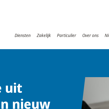
iensten
Zakelijk
Particulier
Over ons
Nieuws
T
Diensten
Zakelijk
Particulier
Over ons
Ni
 uit
en nieuw