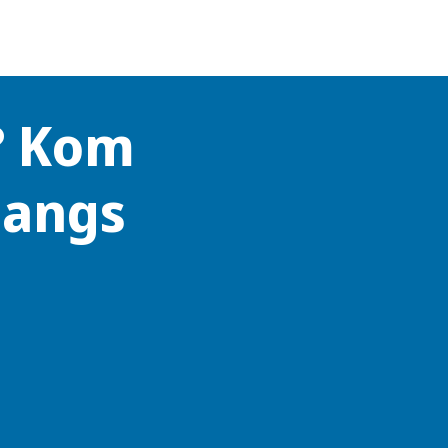
? Kom
langs